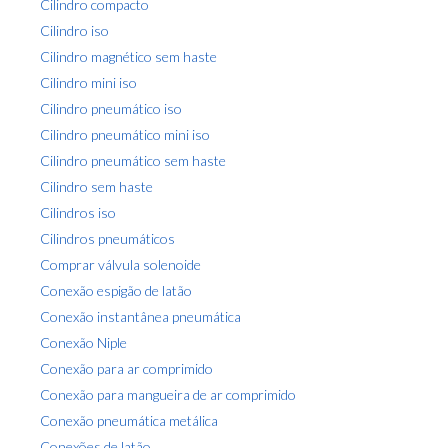
Cilindro compacto
o
s
Cilindro iso
d
a
Cilindro magnético sem haste
p
Cilindro mini iso
o
Cilindro pneumático iso
s
Cilindro pneumático mini iso
t
Cilindro pneumático sem haste
a
Cilindro sem haste
g
Cilindros iso
e
Cilindros pneumáticos
m
Comprar válvula solenoide
Conexão espigão de latão
Conexão instantânea pneumática
Conexão Niple
Conexão para ar comprimido
Conexão para mangueira de ar comprimido
Conexão pneumática metálica
Conexões de latão