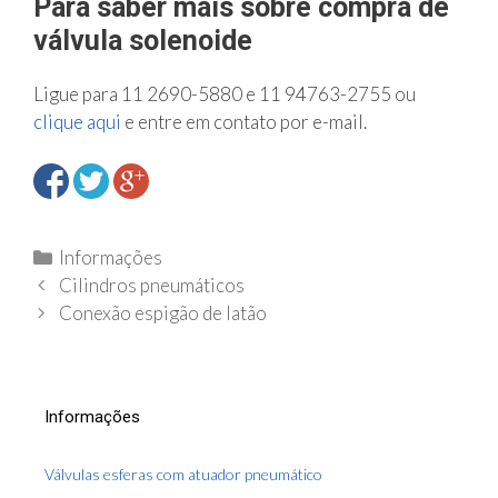
Para saber mais sobre compra de
válvula solenoide
Ligue para 11 2690-5880 e 11 94763-2755 ou
clique aqui
e entre em contato por e-mail.
C
Informações
N
a
Cilindros pneumáticos
a
t
Conexão espigão de latão
v
e
e
g
g
o
Informações
a
r
ç
i
Válvulas esferas com atuador pneumático
ã
a