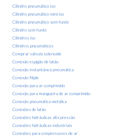
o
Cilindro pneumático iso
s
Cilindro pneumático mini iso
t
Cilindro pneumático sem haste
a
Cilindro sem haste
g
Cilindros iso
e
Cilindros pneumáticos
m
Comprar válvula solenoide
Conexão espigão de latão
Conexão instantânea pneumática
Conexão Niple
Conexão para ar comprimido
Conexão para mangueira de ar comprimido
Conexão pneumática metálica
Conexões de latão
Conexões hidráulicas alta pressão
Conexões hidráulicas industriais
Conexões para compressores de ar