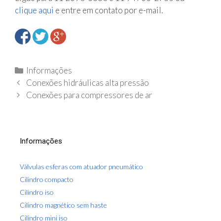
clique aqui
e entre em contato por e-mail.
C
Informações
N
a
Conexões hidráulicas alta pressão
a
t
Conexões para compressores de ar
v
e
e
g
g
o
Informações
a
r
ç
i
Válvulas esferas com atuador pneumático
ã
a
Cilindro compacto
o
s
Cilindro iso
d
a
Cilindro magnético sem haste
p
Cilindro mini iso