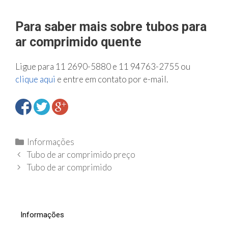
Para saber mais sobre tubos para
ar comprimido quente
Ligue para 11 2690-5880 e 11 94763-2755 ou
clique aqui
e entre em contato por e-mail.
C
Informações
N
a
Tubo de ar comprimido preço
a
t
Tubo de ar comprimido
v
e
e
g
g
o
Informações
a
r