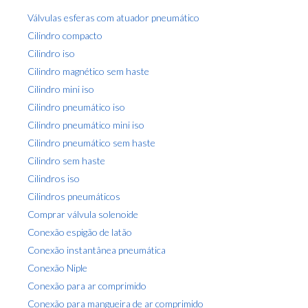
ç
i
Válvulas esferas com atuador pneumático
ã
a
Cilindro compacto
o
s
Cilindro iso
d
a
Cilindro magnético sem haste
p
Cilindro mini iso
o
Cilindro pneumático iso
s
Cilindro pneumático mini iso
t
Cilindro pneumático sem haste
a
Cilindro sem haste
g
Cilindros iso
e
Cilindros pneumáticos
m
Comprar válvula solenoide
Conexão espigão de latão
Conexão instantânea pneumática
Conexão Niple
Conexão para ar comprimido
Conexão para mangueira de ar comprimido