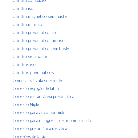
Cilindro compacto
o
s
Cilindro iso
d
a
Cilindro magnético sem haste
p
Cilindro mini iso
o
Cilindro pneumático iso
s
Cilindro pneumático mini iso
t
Cilindro pneumático sem haste
a
Cilindro sem haste
g
Cilindros iso
e
Cilindros pneumáticos
m
Comprar válvula solenoide
Conexão espigão de latão
Conexão instantânea pneumática
Conexão Niple
Conexão para ar comprimido
Conexão para mangueira de ar comprimido
Conexão pneumática metálica
Conexões de latão