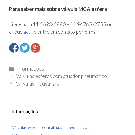
Para saber mais sobre válvula MGA esfera
Ligue para 11 2690-5880 e 11 94763-2755 ou
clique aqui
e entre em contato por e-mail.
C
Informações
N
a
Válvulas esferas com atuador pneumático
a
t
Válvulas industriais
v
e
e
g
g
o
Informações
a
r
ç
i
Válvulas esferas com atuador pneumático
ã
a