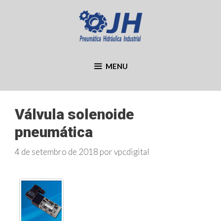
Pular
para
o
conteúdo
MENU
Válvula solenoide
pneumática
4 de setembro de 2018
por
vpcdigital