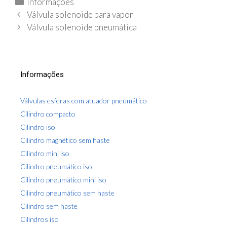
C
Informações
N
a
Válvula solenoide para vapor
a
t
Válvula solenoide pneumática
v
e
e
g
g
o
Informações
a
r
ç
i
Válvulas esferas com atuador pneumático
ã
a
Cilindro compacto
o
s
Cilindro iso
d
a
Cilindro magnético sem haste
p
Cilindro mini iso
o
Cilindro pneumático iso
s
Cilindro pneumático mini iso
t
Cilindro pneumático sem haste
a
Cilindro sem haste
g
Cilindros iso