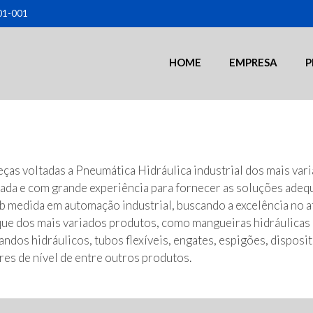
501-001
HOME
EMPRESA
P
eças voltadas a Pneumática Hidráulica industrial dos mais va
ada e com grande experiência para fornecer as soluções adeq
 medida em automação industrial, buscando a excelência no 
e dos mais variados produtos, como mangueiras hidráulicas 
os hidráulicos, tubos flexíveis, engates, espigões, dispositi
ores de nível de entre outros produtos.