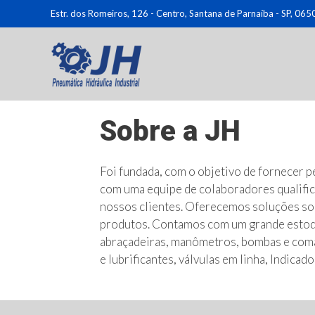
Pular
Estr. dos Romeiros, 126 - Centro, Santana de Parnaíba - SP, 06
para
o
conteúdo
Sobre a JH
Foi fundada, com o objetivo de fornecer p
com uma equipe de colaboradores qualific
nossos clientes. Oferecemos soluções sob
produtos. Contamos com um grande estoqu
abraçadeiras, manômetros, bombas e comand
e lubrificantes, válvulas em linha, Indicad