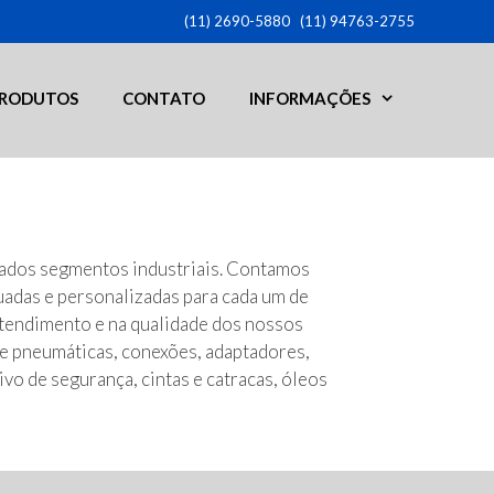
(11) 2690-5880
(11) 94763-2755
RODUTOS
CONTATO
INFORMAÇÕES
riados segmentos industriais. Contamos
uadas e personalizadas para cada um de
atendimento e na qualidade dos nossos
e pneumáticas, conexões, adaptadores,
vo de segurança, cintas e catracas, óleos