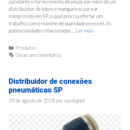
constante o fornecimento de peças por meio de um
distribuidor de tubos e mangueiras para ar
comprimido em SP, o qual precisa ofertar um
trabalho com o máximo de qualidade possível. As
potencialidades relacionadas …
Ler mais
D
i
s
C
Produtos
t
a
Deixe um comentário
r
t
i
e
b
g
Distribuidor de conexões
u
o
i
pneumáticas SP
r
d
i
29 de agosto de 2018
por
vpcdigital
o
a
r
s
d
e