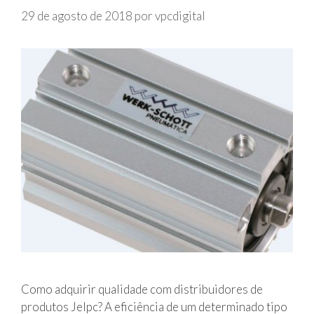
p
r
29 de agosto de 2018
por
vpcdigital
i
i
d
a
o
s
a
r
c
o
m
p
r
i
m
i
d
o
Como adquirir qualidade com distribuidores de
produtos Jelpc? A eficiência de um determinado tipo