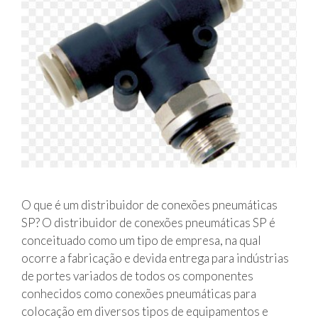
t
u
b
o
s
e
m
a
n
g
u
e
O que é um distribuidor de conexões pneumáticas
i
SP? O distribuidor de conexões pneumáticas SP é
r
conceituado como um tipo de empresa, na qual
a
ocorre a fabricação e devida entrega para indústrias
s
de portes variados de todos os componentes
p
conhecidos como conexões pneumáticas para
a
colocação em diversos tipos de equipamentos e