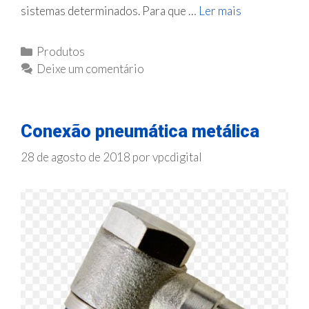
r
sistemas determinados. Para que …
Ler mais
D
a
i
a
s
C
Produtos
r
t
a
Deixe um comentário
c
r
t
o
i
e
m
b
g
p
Conexão pneumática metálica
u
o
r
i
r
28 de agosto de 2018
por
vpcdigital
i
d
i
m
o
a
i
r
s
d
d
o
e
e
c
m
o
S
n
P
e