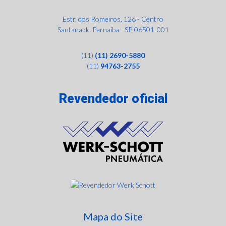
i
i
s
a
Estr. dos Romeiros, 126 - Centro
o
s
Santana de Parnaíba - SP, 06501-001
(11)
(11) 2690-5880
(11)
94763-2755
Revendedor oficial
Mapa do Site