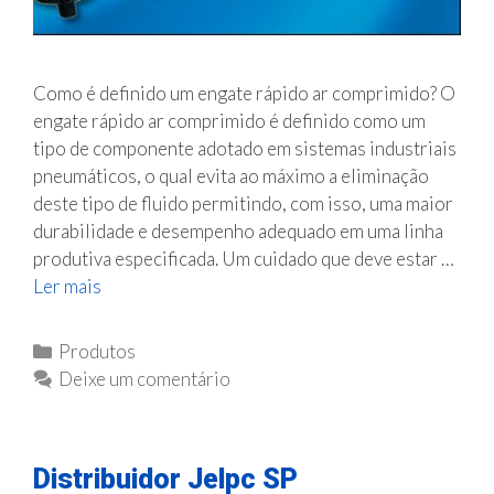
d
u
s
t
Como é definido um engate rápido ar comprimido? O
r
engate rápido ar comprimido é definido como um
i
tipo de componente adotado em sistemas industriais
a
pneumáticos, o qual evita ao máximo a eliminação
l
deste tipo de fluido permitindo, com isso, uma maior
durabilidade e desempenho adequado em uma linha
produtiva especificada. Um cuidado que deve estar …
Ler mais
E
n
g
C
Produtos
a
a
Deixe um comentário
t
t
e
e
r
g
Distribuidor Jelpc SP
á
o