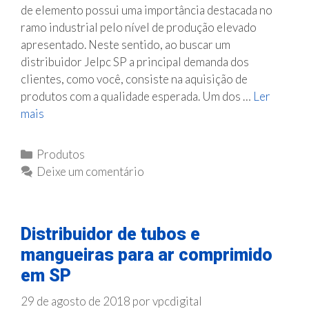
de elemento possui uma importância destacada no
ramo industrial pelo nível de produção elevado
apresentado. Neste sentido, ao buscar um
distribuidor Jelpc SP a principal demanda dos
clientes, como você, consiste na aquisição de
produtos com a qualidade esperada. Um dos …
Ler
mais
D
i
s
C
Produtos
t
a
Deixe um comentário
r
t
i
e
b
g
Distribuidor de tubos e
u
o
i
mangueiras para ar comprimido
r
d
em SP
i
o
a
29 de agosto de 2018
por
vpcdigital
r