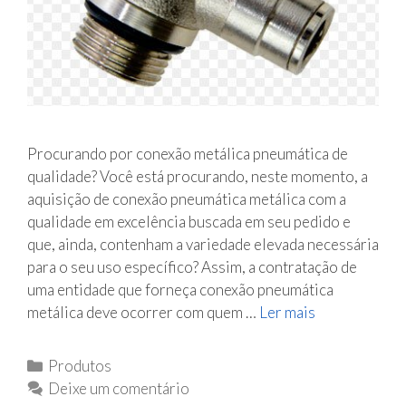
x
õ
e
s
p
n
e
Procurando por conexão metálica pneumática de
u
qualidade? Você está procurando, neste momento, a
m
aquisição de conexão pneumática metálica com a
á
qualidade em excelência buscada em seu pedido e
t
que, ainda, contenham a variedade elevada necessária
i
para o seu uso específico? Assim, a contratação de
c
uma entidade que forneça conexão pneumática
a
metálica deve ocorrer com quem …
Ler mais
C
s
o
S
n
C
Produtos
P
e
a
Deixe um comentário
x