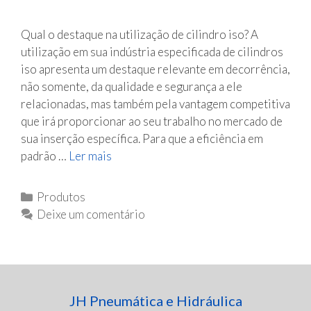
c
a
Qual o destaque na utilização de cilindro iso? A
utilização em sua indústria especificada de cilindros
iso apresenta um destaque relevante em decorrência,
não somente, da qualidade e segurança a ele
relacionadas, mas também pela vantagem competitiva
que irá proporcionar ao seu trabalho no mercado de
sua inserção específica. Para que a eficiência em
padrão …
Ler mais
C
i
l
C
Produtos
i
a
Deixe um comentário
n
t
d
e
r
g
o
o
s
JH Pneumática e Hidráulica
r