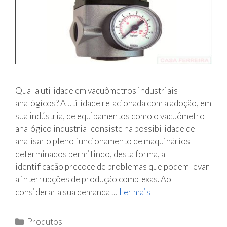
i
s
Qual a utilidade em vacuômetros industriais
analógicos? A utilidade relacionada com a adoção, em
sua indústria, de equipamentos como o vacuômetro
analógico industrial consiste na possibilidade de
analisar o pleno funcionamento de maquinários
determinados permitindo, desta forma, a
identificação precoce de problemas que podem levar
a interrupções de produção complexas. Ao
considerar a sua demanda …
Ler mais
V
a
c
C
Produtos