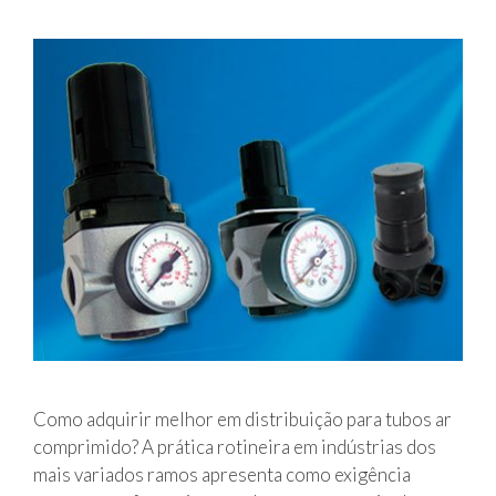
s
J
e
l
p
c
S
P
Como adquirir melhor em distribuição para tubos ar
comprimido? A prática rotineira em indústrias dos
mais variados ramos apresenta como exigência